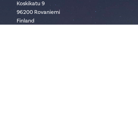
Koskikatu 9
96200 Rovaniemi
Finland
safartica@safartica.com
+358 16 311 485
Ylläs
Hotellintie 6
95980 Ylläsjärvi
Finland
yllas@safartica.com
+358 40 502 6458