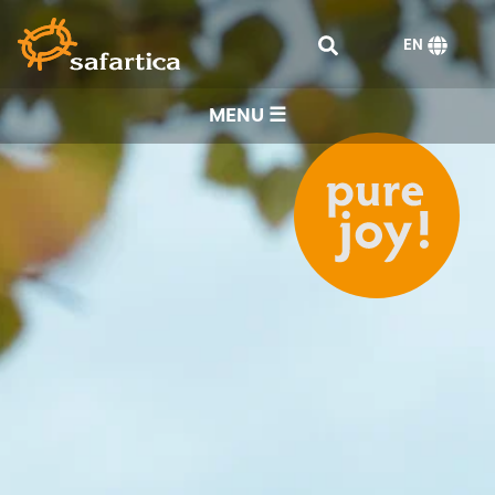
EN
MENU ☰